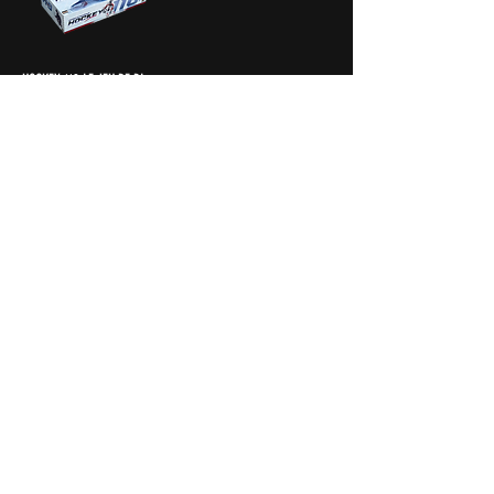
HOCKEY 110 LE JEU DE PLATEAU
64,95C$
Rupture de stock
MENTIONS LÉGALES
POLITIQUE EN MATIÈRE DE COOKIES
POLITIQUE DE CONFIDENTIALITÉ
CONDITIONS D'UTILISATION
© 2025 par Geek Sports Games