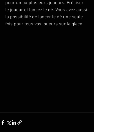
pour un ou plusieurs joueurs. Préciser 
le joueur et lancez le dé. Vous avez aussi 
la possibilité de lancer le dé une seule 
fois pour tous vos joueurs sur la glace.